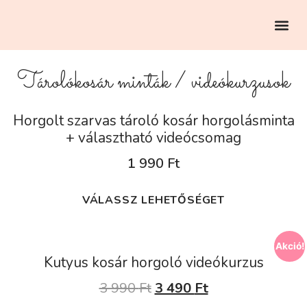
EGYEDI RENDELÉS
Tárolókosár minták / videókurzusok
Horgolt szarvas tároló kosár horgolásminta
+ választható videócsomag
1 990
Ft
VÁLASSZ LEHETŐSÉGET
Akció!
Kutyus kosár horgoló videókurzus
3 990
Ft
3 490
Ft