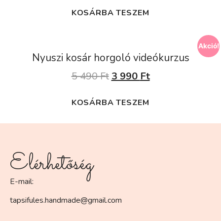
KOSÁRBA TESZEM
Akció!
Nyuszi kosár horgoló videókurzus
5 490
Ft
3 990
Ft
KOSÁRBA TESZEM
Elérhetőség
E-mail:
tapsifules.handmade@gmail.com