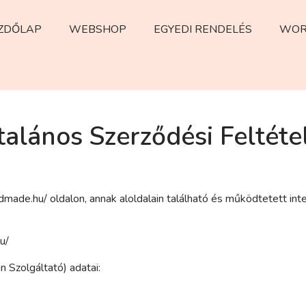
ZDŐLAP
WEBSHOP
EGYEDI RENDELÉS
WOR
talános Szerződési Feltéte
ndmade.hu/ oldalon, annak aloldalain található és működtetett i
e.hu/
 Szolgáltató) adatai: