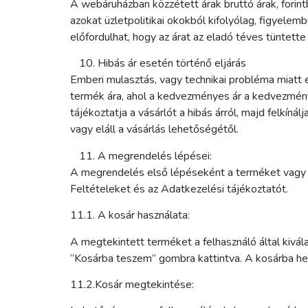
A webáruházban közzétett árak bruttó árak, forin
azokat üzletpolitikai okokból kifolyólag, figyel
előfordulhat, hogy az árat az eladó téves tüntett
Hibás ár esetén történő eljárás
Emberi mulasztás, vagy technikai probléma miatt e
termék ára, ahol a kedvezményes ár a kedvezmény
tájékoztatja a vásárlót a hibás árról, majd felkín
vagy eláll a vásárlás lehetőségétől.
A megrendelés lépései:
A megrendelés első lépéseként a terméket vagy t
Feltételeket és az Adatkezelési tájékoztatót.
11.1. A kosár használata:
A megtekintett terméket a felhasználó által kivál
“Kosárba teszem” gombra kattintva. A kosárba hel
11.2.Kosár megtekintése: