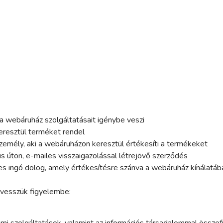
 a webáruház szolgáltatásait igénybe veszi
keresztül terméket rendel
zemély, aki a webáruházon keresztül értékesíti a termékeket
s úton, e-mailes visszaigazolással létrejövő szerződés
s ingó dolog, amely értékesítésre szánva a webáruház kínálatáb
 vesszük figyelembe:
elmi szolgáltatások, valamint az információs társadalommal össz