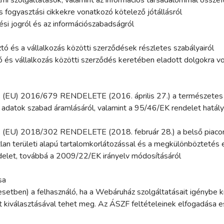
 fogyasztási cikkekre vonatkozó kötelező jótállásról
ési jogról és az információszabadságról
tó és a vállalkozás közötti szerződések részletes szabályairól
 és vállalkozás közötti szerződés keretében eladott dolgokra vo
 2016/679 RENDELETE (2016. április 27.) a természetes s
 adatok szabad áramlásáról, valamint a 95/46/EK rendelet hatály
2018/302 RENDELETE (2018. február 28.) a belső piacon bel
tlan területi alapú tartalomkorlátozással és a megkülönböztetés 
let, továbbá a 2009/22/EK irányelv módosításáról
sa
 esetben) a felhasználó, ha a Webáruház szolgáltatásait igénybe k
zet kiválasztásával tehet meg. Az ÁSZF feltételeinek elfogadása e