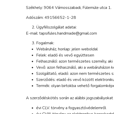
Székhely: 9064 Vámosszabadi, Fülemüle utca 1.
Adószám: 49156652-1-28
Ügyfélszolgálat adatai:
E-mail: tapsifules.handmade@gmail.com
Fogalmak:
Webáruház, honlap: jelen weboldal
Felek: eladó és vevő együttesen
Felhasználó: azon természetes személy, aki
Vevő: azon felhasználó, aki a webáruházon 
Szolgáltató, eladó: azon nem természetes s
Szerződés: eladó és vevő között elektroniku
Termék: olyan birtokba vehető forgalomképe
A szerződéskötés során az alábbi jogszabályokat
évi CLV. törvény a fogyasztóvédelemről
évi CVIII. törvény az elektronikus keresked