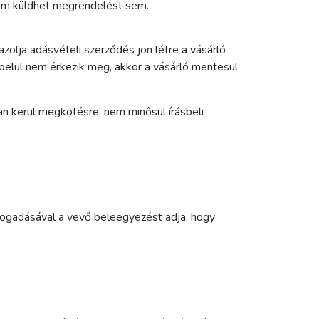
 nem küldhet megrendelést sem.
zolja adásvételi szerződés jön létre a vásárló
 belül nem érkezik meg, akkor a vásárló mentesül
ban kerül megkötésre, nem minősül írásbeli
lfogadásával a vevő beleegyezést adja, hogy