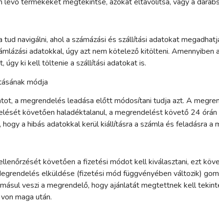
n lévő termékeket megtekintse, azokat eltávolítsa, vagy a dara
 tud navigálni, ahol a számázási és szállítási adatokat megadha
lázási adatokkal, úgy azt nem kötelező kitölteni. Amennyiben a 
gy ki kell töltenie a szállítási adatokat is.
vításának módja
ot, a megrendelés leadása előtt módosítani tudja azt. A megren
lelését követően haladéktalanul, a megrendelést követő 24 órán 
, hogy a hibás adatokkal kerül kiállításra a számla és feladásra 
ellenőrzését követően a fizetési módot kell kiválasztani, ezt kö
 Megrendelés elküldése (fizetési mód függvényében változik) go
ul veszi a megrendelő, hogy ajánlatát megtettnek kell tekinteni
t von maga után.