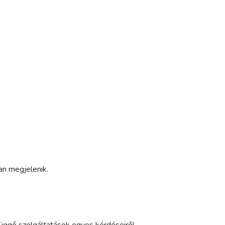
an megjelenik.
efüggő szolgáltatások egyes kérdéseiről