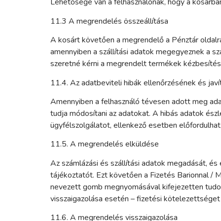
Lehetősége van a felhasználónak, hogy a kosárba
11.3 A megrendelés összeállítása
A kosárt követően a megrendelő a Pénztár oldalra
amennyiben a szállítási adatok megegyeznek a szám
szeretné kérni a megrendelt termékek kézbesítést, ú
11.4. Az adatbeviteli hibák ellenőrzésének és ja
Amennyiben a felhasználó tévesen adott meg adat
tudja módosítani az adatokat. A hibás adatok ész
ügyfélszolgálatot, ellenkező esetben előfordulhat
11.5. A megrendelés elküldése
Az számlázási és szállítási adatok megadását, és 
tájékoztatót. Ezt követően a Fizetés Barionnal /
nevezett gomb megnyomásával kifejezetten tudomás
visszaigazolása esetén – fizetési kötelezettsége
11.6. A megrendelés visszaigazolása