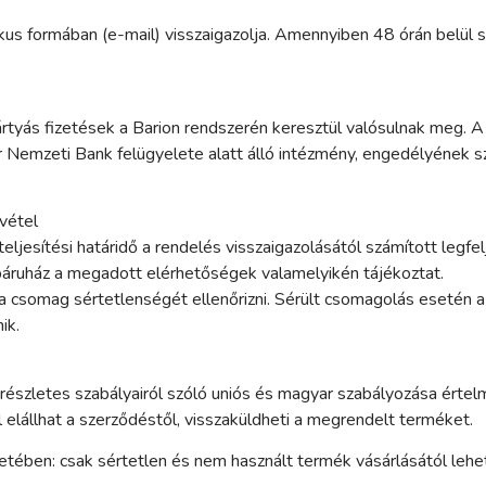
us formában (e-mail) visszaigazolja. Amennyiben 48 órán belül s
ártyás fizetések a Barion rendszerén keresztül valósulnak meg. 
ar Nemzeti Bank felügyelete alatt álló intézmény, engedélyéne
tvétel
eljesítési határidő a rendelés visszaigazolásától számított le
ebáruház a megadott elérhetőségek valamelyikén tájékoztat.
 a csomag sértetlenségét ellenőrizni. Sérült csomagolás esetén a 
ik.
 részletes szabályairól szóló uniós és magyar szabályozása ért
l elállhat a szerződéstől, visszaküldheti a megrendelt terméket.
setében: csak sértetlen és nem használt termék vásárlásától lehet