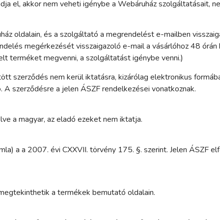
adja el, akkor nem veheti igénybe a Webáruház szolgáltatásait,
z oldalain, és a szolgáltató a megrendelést e-mailben visszaiga
rendelés megérkezését visszaigazoló e-mail a vásárlóhoz 48 órán
elt terméket megvenni, a szolgáltatást igénybe venni.)
tött szerződés nem kerül iktatásra, kizárólag elektronikus formá
ó. A szerződésre a jelen ÁSZF rendelkezései vonatkoznak.
lve a magyar, az eladó ezeket nem iktatja.
mla) a a 2007. évi CXXVII. törvény 175. §. szerint. Jelen ÁSZF e
 megtekinthetik a termékek bemutató oldalain.