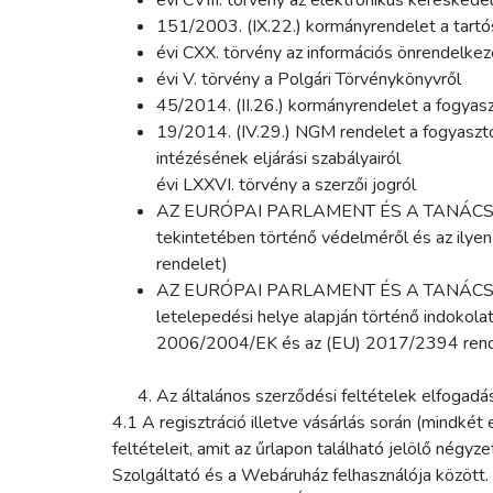
151/2003. (IX.22.) kormányrendelet a tartós
évi CXX. törvény az információs önrendelkez
évi V. törvény a Polgári Törvénykönyvről
45/2014. (II.26.) kormányrendelet a fogyasz
19/2014. (IV.29.) NGM rendelet a fogyasztó
intézésének eljárási szabályairól
évi LXXVI. törvény a szerzői jogról
AZ EURÓPAI PARLAMENT ÉS A TANÁCS (EU)
tekintetében történő védelméről és az ilyen
rendelet)
AZ EURÓPAI PARLAMENT ÉS A TANÁCS (EU) 
letelepedési helye alapján történő indokola
2006/2004/EK és az (EU) 2017/2394 rende
Az általános szerződési feltételek elfogadá
4.1 A regisztráció illetve vásárlás során (mindkét
feltételeit, amit az űrlapon található jelölő négy
Szolgáltató és a Webáruház felhasználója között.