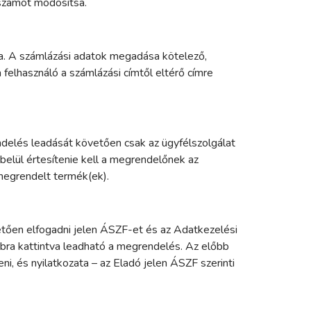
bszámot módosítsa.
tja. A számlázási adatok megadása kötelező,
felhasználó a számlázási címtől eltérő címre
delés leadását követően csak az ügyfélszolgálat
belül értesítenie kell a megrendelőnek az
a megrendelt termék(ek).
vetően elfogadni jelen ÁSZF-et és az Adatkezelési
mbra kattintva leadható a megrendelés. Az előbb
, és nyilatkozata – az Eladó jelen ÁSZF szerinti