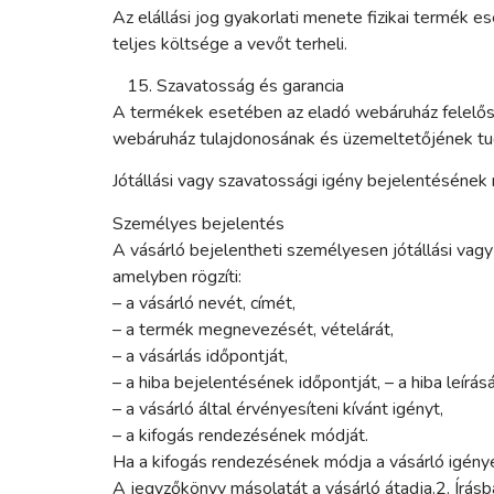
Az elállási jog gyakorlati menete fizikai termék 
teljes költsége a vevőt terheli.
Szavatosság és garancia
A termékek esetében az eladó webáruház felelőss
webáruház tulajdonosának és üzemeltetőjének tud
Jótállási vagy szavatossági igény bejelentéséne
Személyes bejelentés
A vásárló bejelentheti személyesen jótállási vagy
amelyben rögzíti:
– a vásárló nevét, címét,
– a termék megnevezését, vételárát,
– a vásárlás időpontját,
– a hiba bejelentésének időpontját, – a hiba leírásá
– a vásárló által érvényesíteni kívánt igényt,
– a kifogás rendezésének módját.
Ha a kifogás rendezésének módja a vásárló igényét
A jegyzőkönyv másolatát a vásárló átadja.2. Írás