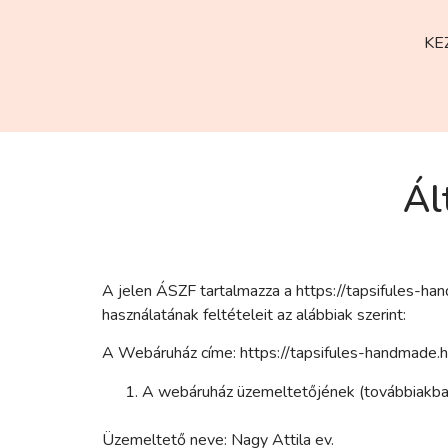
KE
Ál
A jelen ÁSZF tartalmazza a https://tapsifules-ha
használatának feltételeit az alábbiak szerint:
A Webáruház címe: https://tapsifules-handmad
A webáruház üzemeltetőjének (továbbiakban
Üzemeltető neve: Nagy Attila ev.