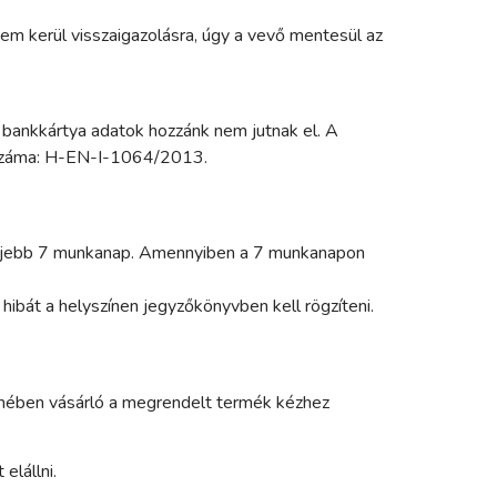
em kerül visszaigazolásra, úgy a vevő mentesül az
A bankkártya adatok hozzánk nem jutnak el. A
k száma: H-EN-I-1064/2013.
gfeljebb 7 munkanap. Amennyiben a 7 munkanapon
hibát a helyszínen jegyzőkönyvben kell rögzíteni.
elmében vásárló a megrendelt termék kézhez
 elállni.