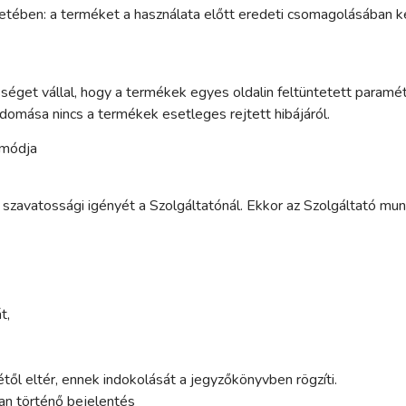
esetében: a terméket a használata előtt eredeti csomagolásában k
éget vállal, hogy a termékek egyes oldalin feltüntetett paramé
omása nincs a termékek esetleges rejtett hibájáról.
k módja
 szavatossági igényét a Szolgáltatónál. Ekkor az Szolgáltató mun
t,
ől eltér, ennek indokolását a jegyzőkönyvben rögzíti.
ban történő bejelentés