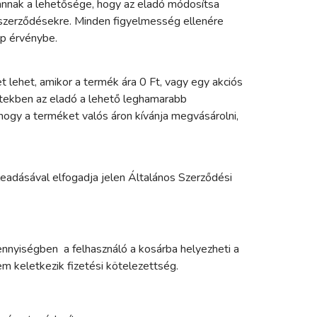
 annak a lehetősége, hogy az eladó módosítsa
t szerződésekre. Minden figyelmesség ellenére
lép érvénybe.
t lehet, amikor a termék ára 0 Ft, vagy egy akciós
tekben az eladó a lehető leghamarabb
, hogy a terméket valós áron kívánja megvásárolni,
eadásával elfogadja jelen Általános Szerződési
mennyiségben a felhasználó a kosárba helyezheti a
m keletkezik fizetési kötelezettség.