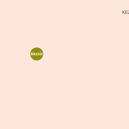
KE
Akció!