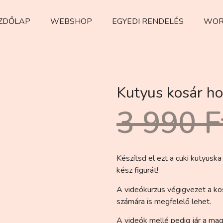
ZDŐLAP
WEBSHOP
EGYEDI RENDELÉS
WOR
Kutyus kosár ho
3 990
F
Készítsd el ezt a cuki kutyuska
kész figurát!
A videókurzus végigvezet a ko
számára is megfelelő lehet.
A videók mellé pedig jár a mag