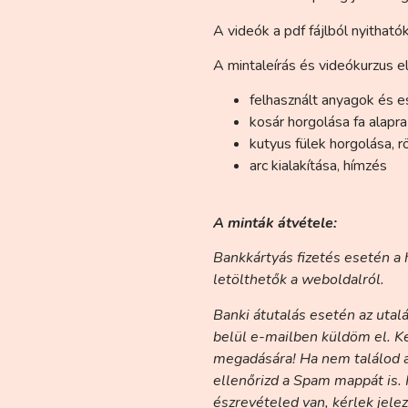
A videók a pdf fájlból nyitható
A mintaleírás és videókurzus e
felhasznált anyagok és 
kosár horgolása fa alapra
kutyus fülek horgolása, r
arc kialakítása, hímzés
A minták átvétele:
Bankkártyás fizetés esetén a 
letölthetők a weboldalról.
Banki átutalás esetén az uta
belül e-mailben küldöm el. Ké
megadására! Ha nem találod a
ellenőrizd a Spam mappát is.
észrevételed van, kérlek je