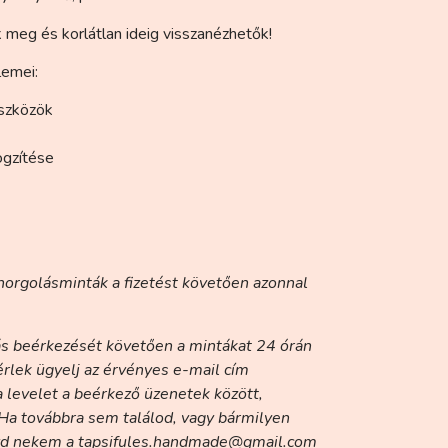
k meg és korlátlan ideig visszanézhetők!
lemei:
eszközök
ögzítése
horgolásminták a fizetést követően azonnal
lás beérkezését követően a mintákat 24 órán
rlek ügyelj az érvényes e-mail cím
 levelet a beérkező üzenetek között,
 Ha továbbra sem találod, vagy bármilyen
lezd nekem a tapsifules.handmade@gmail.com