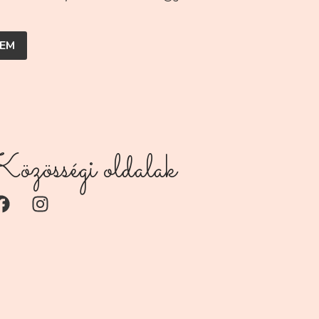
EM
özösségi oldalak