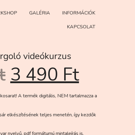
KSHOP
GALÉRIA
INFORMÁCIÓK
KAPCSOLAT
rgoló videókurzus
t
3 490
Ft
 kosarat! A termék digitális, NEM tartalmazza a
sár elkészítésének teljes menetén, így kezdők
yar nyelvű, pdf formátumú mintaleírás is.