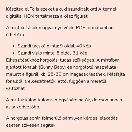
Készítsd el Te is ezeket a cuki szundipajtikat! A termék
digitális, NEM tartalmazza a kész figurát!
A mintaleírások magyar nyelvűek, PDF formátumban
érhetők el:
Szundi tacskó minta: 9 oldal, 40 kép
Szundi víziló minta: 8 oldal, 31 kép
Elkészítésükhöz horgolási tudás szükséges. A mintában
ajánlott fonalak (Bunny Baby) és horgolótű használata
mellett a figurák kb. 28-30 cm magasak lesznek. Másfajta
fonalból is elkészíthetők, ettől függően a méretük
változhat.
A minták külön-külön is megvásárolhatók, de csomagban
az ár kedvezőbb.
A horgolás során felmerülő bármilyen kérdés, elakadás
esetén szívesen segítek.