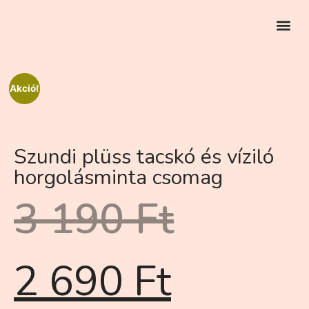
EGYEDI RENDELÉS
Akció!
Szundi plüss tacskó és víziló
horgolásminta csomag
3 190
Ft
2 690
Ft