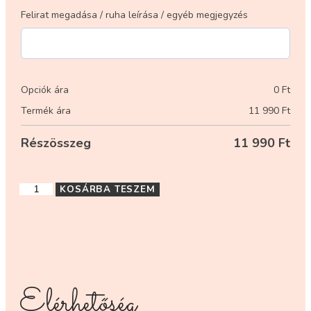
Felirat megadása / ruha leírása / egyéb megjegyzés
Opciók ára
0
Ft
Termék ára
11 990
Ft
Részösszeg
11 990
Ft
KOSÁRBA TESZEM
Elérhetőség