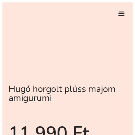
EGYEDI RENDELÉS
Hugó horgolt plüss majom
amigurumi
11 990
Ft