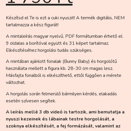
Készítsd el Te is ezt a cuki nyuszit! A termék digitális, NEM
tartalmazza a kész figurát!
A mintaleírás magyar nyelvű, PDF formátumban érhető el:
9 oldalas a borítóval együtt és 31 képet tartalmaz.
Elkészítéséhez horgolási tudás szükséges.
A mintában ajánlott fonalak (Bunny Baby) és horgolótű
használata mellett a figura kb. 28-30 cm magas lesz.
Másfajta fonalból is elkészíthető, ettől függően a mérete
változhat.
A horgolás során felmerülő bármilyen kérdés, elakadás
esetén szívesen segítek.
A leírás mellé 3 db videó is tartozik, ami bemutatja a
nyuszi kezeinek és lábainak testre horgolását, a
szoknya elkészítését, a fej formázását, valamint az