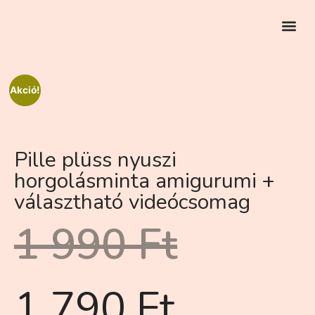
EGYEDI RENDELÉS
Akció!
Pille plüss nyuszi
horgolásminta amigurumi +
választható videócsomag
1 990
Ft
1 790
Ft