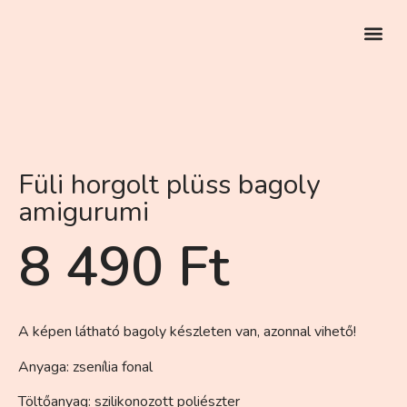
EGYEDI RENDELÉS
Füli horgolt plüss bagoly
amigurumi
8 490
Ft
A képen látható bagoly készleten van, azonnal vihető!
Anyaga: zsenília fonal
Töltőanyag: szilikonozott poliészter