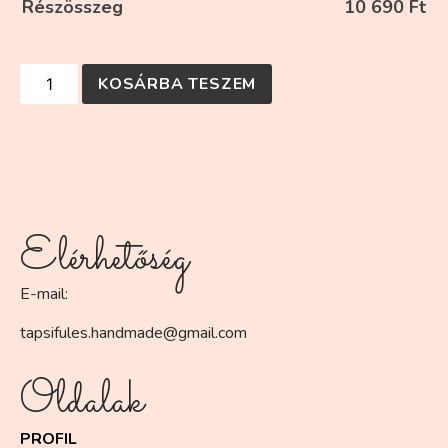
Részösszeg
10 690
Ft
KOSÁRBA TESZEM
Elérhetőség
E-mail:
tapsifules.handmade@gmail.com
Oldalak
PROFIL