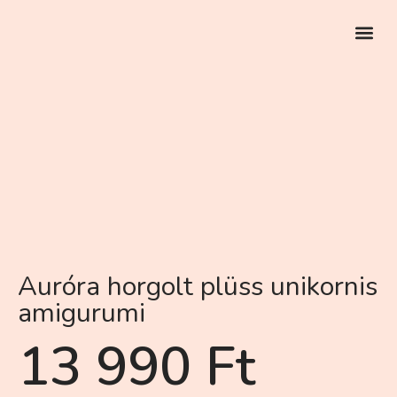
EGYEDI RENDELÉS
Auróra horgolt plüss unikornis
amigurumi
13 990
Ft